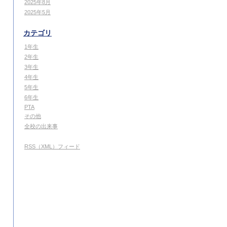
2025年8月
2025年5月
カテゴリ
1年生
2年生
3年生
4年生
5年生
6年生
PTA
その他
全校の出来事
RSS（XML）フィード