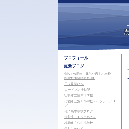
プロフィール
更新ブログ
創立150周年 元気な岩北小学校
特認校生随時募集中!!
日々是学び也
ロードマン行動記
曽於市立笠木小学校
指宿市立池田小学校～イッシーブロ
グ
種子島中学校ブログ
持松小 トッコちゃん
枕崎市立桜山小学校
聖母に倣いて