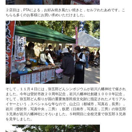
２店目は，PTAによる，お好み焼き風たい焼きと，セルフわたあめです。こ
ちらも多くのお客様にお買い求めいただけました。
そして，１１月４日には，弥五郎どんシンポジウムが岩川八幡神社で催され
ました。今年は曽於市政２０周年記念，岩川八幡神社創建１０００年記念，
そして，弥五郎どん祭りが国の重要無形民俗文化財に指定されたメモリアル
イヤーという，スペシャルな年なので，山之口（都城市，写真右，長男），
岩川（曽於市，写真中央，二男），飫肥（日南市，写真左，三男）の弥五郎
３兄弟が岩川八幡神社にそろいました。５時間目に全校児童で弥五郎３兄弟
を見学しました。