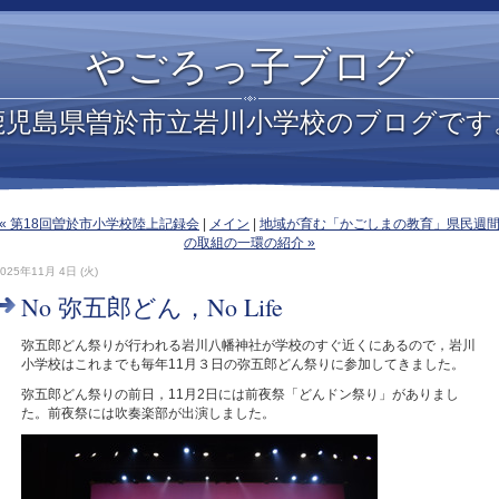
やごろっ子ブログ
鹿児島県曽於市立岩川小学校のブログです
« 第18回曽於市小学校陸上記録会
|
メイン
|
地域が育む「かごしまの教育」県民週
の取組の一環の紹介 »
2025年11月 4日 (火)
No 弥五郎どん，No Life
弥五郎どん祭りが行われる岩川八幡神社が学校のすぐ近くにあるので，岩川
小学校はこれまでも毎年11月３日の弥五郎どん祭りに参加してきました。
弥五郎どん祭りの前日，11月2日には前夜祭「どんドン祭り」がありまし
た。前夜祭には吹奏楽部が出演しました。