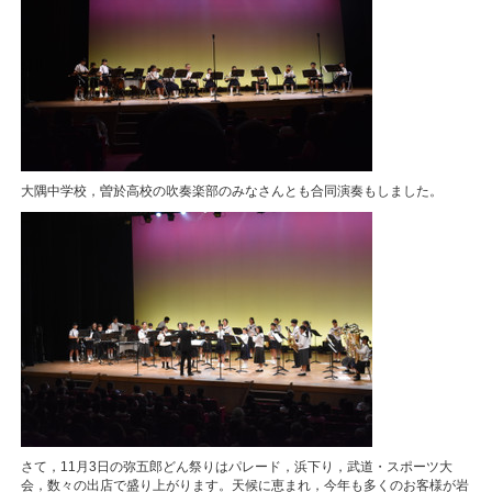
大隅中学校，曽於高校の吹奏楽部のみなさんとも合同演奏もしました。
さて，11月3日の弥五郎どん祭りはパレード，浜下り，武道・スポーツ大
会，数々の出店で盛り上がります。天候に恵まれ，今年も多くのお客様が岩