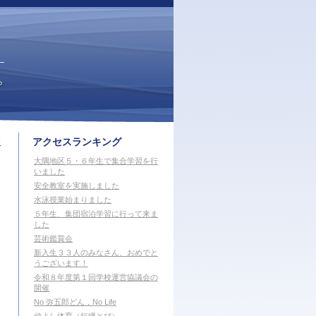
。
アクセスランキング
間
大隅地区５・６年生で集合学習を行
いました
安全教室を実施しました
水泳授業始まりました
５年生、集団宿泊学習に行って来ま
した
芸術鑑賞会
新入生３３人のみなさん、おめでと
うございます！
令和８年度第１回学校運営協議会の
開催
No 弥五郎どん，No Life