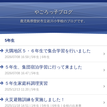
やごろっ子ブログ
鹿児島県曽於市立岩川小学校のブログです。
5年生
大隅地区５・６年生で集合学習を行いました
2026/07/08 16:59
5年生
6年生
５年生、集団宿泊学習に行って来ました
2026/07/08 16:47
5年生
５年生家庭科調理実習
2025/12/13 11:20
5年生
火災避難訓練を実施しました！
2025/11/18 14:51
1年生
5年生
6年生
全校の出来事