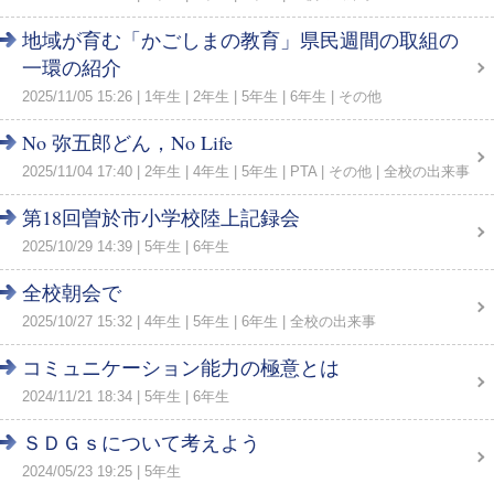
地域が育む「かごしまの教育」県民週間の取組の
一環の紹介
2025/11/05 15:26
1年生
2年生
5年生
6年生
その他
No 弥五郎どん，No Life
2025/11/04 17:40
2年生
4年生
5年生
PTA
その他
全校の出来事
第18回曽於市小学校陸上記録会
2025/10/29 14:39
5年生
6年生
全校朝会で
2025/10/27 15:32
4年生
5年生
6年生
全校の出来事
コミュニケーション能力の極意とは
2024/11/21 18:34
5年生
6年生
ＳＤＧｓについて考えよう
2024/05/23 19:25
5年生