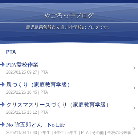
やごろっ子ブログ
鹿児島県曽於市立岩川小学校のブログです。
PTA
PTA愛校作業
2026/01/25 09:27
PTA
凧づくり（家庭教育学級）
2025/12/26 16:45
PTA
クリスマスリースづくり（家庭教育学級）
2025/12/15 13:12
PTA
No 弥五郎どん，No Life
2025/11/04 17:40
2年生
4年生
5年生
PTA
その他
全校の出来事